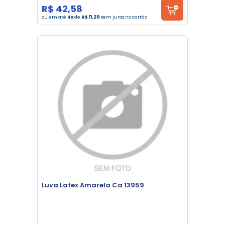
R$ 42,58
ou em até
4x
de
R$ 11,20
sem juros no cartão
Luva Latex Amarela Ca 13959