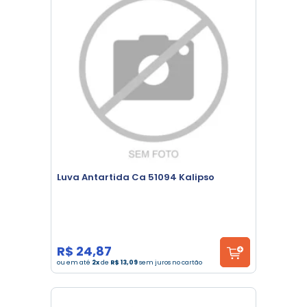
Luva Antartida Ca 51094 Kalipso
R$ 24,87
ou em até
2x
de
R$ 13,09
sem juros no cartão