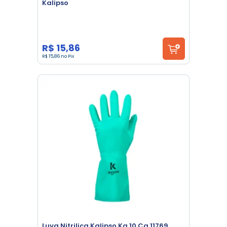
Kalipso
R$ 15,86
R$ 15,86 no Pix
Luva Nitrilica Kalipso Ka 10 Ca 11769