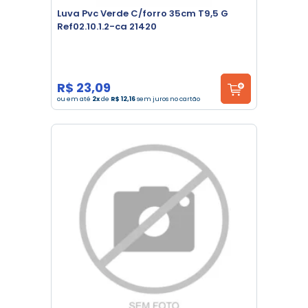
Luva Pvc Verde C/forro 35cm T9,5 G
Ref02.10.1.2-ca 21420
R$ 23,09
ou em até
2x
de
R$ 12,16
sem juros no cartão