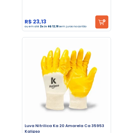
R$ 23,13
ou em até
2x
de
R$ 12,18
sem juros no cartão
Luva Nitrilica Ka 20 Amarela Ca 35953
Kalipso