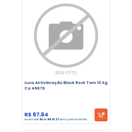
Luva Antivibração Black Rock Tam 10 Xg
Ca 49679
R$ 87,84
ou em até
9x
de
R$ 10,27
sem juros no cartão