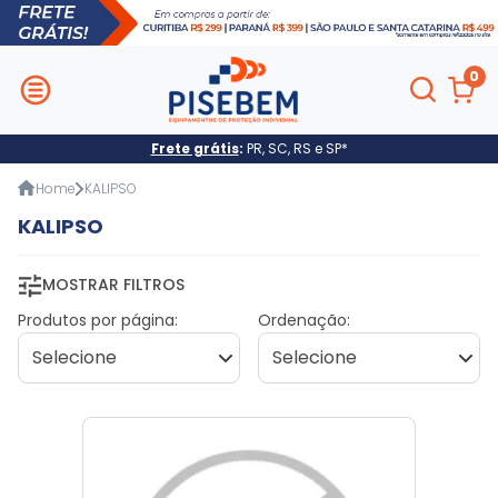
0
Frete grátis
:
PR, SC, RS e SP*
Home
KALIPSO
KALIPSO
MOSTRAR FILTROS
Produtos por página:
Ordenação: