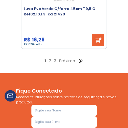
Luva Pvc Verde C/forro 45cm T9,5 G
Ref02.10.1.3-ca 21420
R$ 16,26
R$ 16,26 no Pix
1
2
3
Próxima
Fique Conectado
Receba atualizações sobre normas de segurança e novos
produtos.