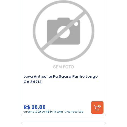
Luva Anticorte Pu Saara Punho Longo
Ca 34712
R$ 26,86
ou em até
2x
de
R$ 14,14
sem juros no cartão