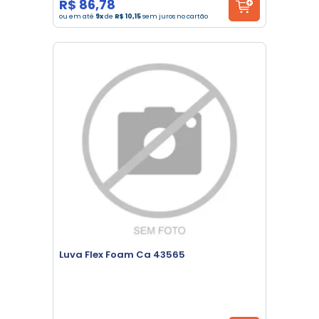
R$ 86,78
ou em até
9x
de
R$ 10,15
sem juros no cartão
Luva Flex Foam Ca 43565