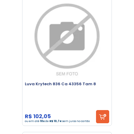
Luva Krytech 836 Ca 43356 Tam 8
R$ 102,05
ou em até
10x
de
R$ 10,74
sem juros no cartão