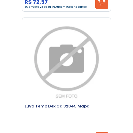
R$ 72,57
ou em até
7x
de
R$ 10,91
sem juros no cartão
Luva Temp Dex Ca 32045 Mapa