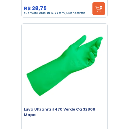
R$ 28,75
ou em até
3x
de
R$ 10,09
sem juros no cartão
Luva Ultranitril 470 Verde Ca 32808
Mapa