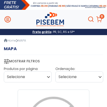
0
Frete grátis
:
PR, SC, RS e SP*
Home
MAPA
MAPA
MOSTRAR FILTROS
Produtos por página:
Ordenação: