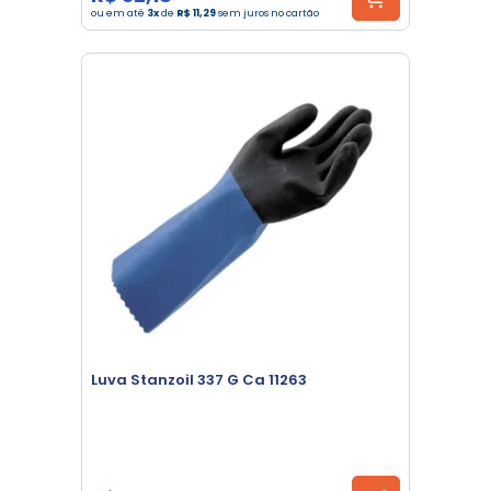
ou em até
3x
de
R$ 11,29
sem juros no cartão
Luva Stanzoil 337 G Ca 11263