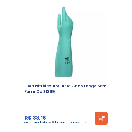
Luva Nitrilica 480 A-18 Cano Longo Sem
Forro Ca 31369
R$ 33,16
ou em até
3x
de
R$ 11,64
sem juros no cartão