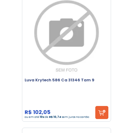
Luva Krytech 586 Ca 31346 Tam 9
R$ 102,05
ou em até
10x
de
R$ 10,74
sem juros no cartão