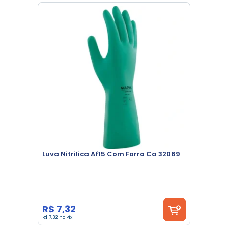
Luva Nitrilica Af15 Com Forro Ca 32069
R$ 7,32
R$ 7,32 no Pix