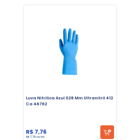
Luva Nitrilica Azul 028 Mm Ultranitril 412
Ca 46762
R$ 7,76
R$ 7,76 no Pix