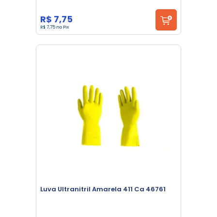
R$ 7,75
R$ 7,75 no Pix
Luva Ultranitril Amarela 411 Ca 46761