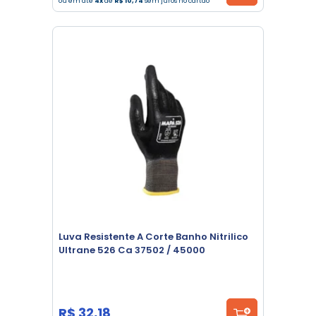
ou em até
4x
de
R$ 10,74
sem juros no cartão
Luva Resistente A Corte Banho Nitrilico
Ultrane 526 Ca 37502 / 45000
R$ 32,18